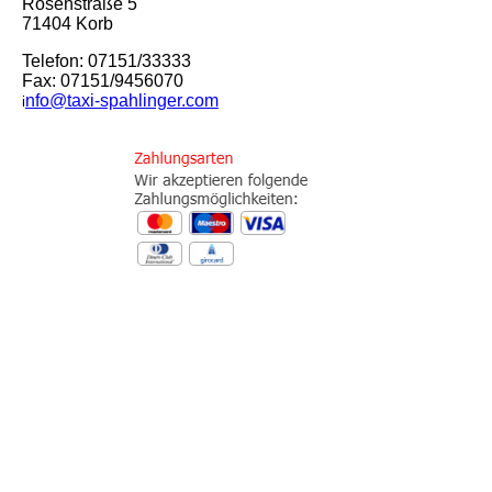
Rosenstraße 5
71404 Korb
Telefon: 07151/33333
Fax: 07151/9456070
nfo@taxi-spahlinger.com
i